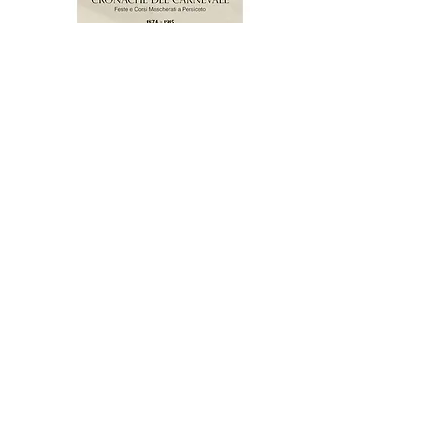
Cronache del Carnevale. Feste e corsi
mascherati a Persiceto (1874-
1915)Volume1
Prezzo
32,00 €
novità