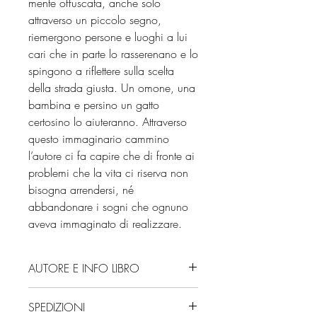
mente offuscata, anche solo
attraverso un piccolo segno,
riemergono persone e luoghi a lui
cari che in parte lo rasserenano e lo
spingono a riflettere sulla scelta
della strada giusta. Un omone, una
bambina e persino un gatto
certosino lo aiuteranno. Attraverso
questo immaginario cammino
l’autore ci fa capire che di fronte ai
problemi che la vita ci riserva non
bisogna arrendersi, né
abbandonare i sogni che ognuno
aveva immaginato di realizzare.
AUTORE E INFO LIBRO
Autore: Andrea D'Alimonte
SPEDIZIONI
Editore: Maglio Editore