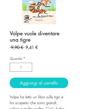
Volpe vuole diventare
una tigre
Prezzo
Prezzo
 9,90 € 
9,41 €
regolare
scontato
Quantità
*
Aggiungi al carrello
Volpe ha letto un libro sulle tigri e
ha scoperto che sono grandi,
veloci e molto scaltre. Così, furbo