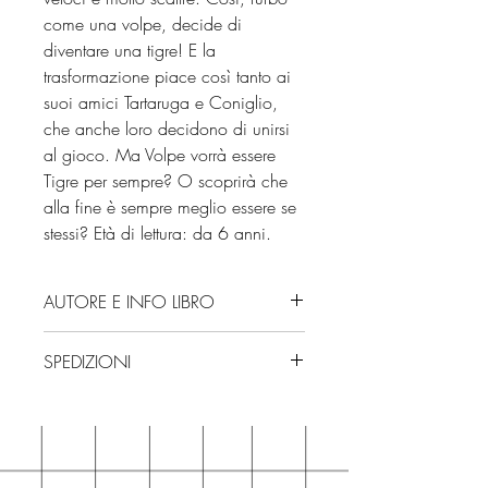
come una volpe, decide di
diventare una tigre! E la
trasformazione piace così tanto ai
suoi amici Tartaruga e Coniglio,
che anche loro decidono di unirsi
al gioco. Ma Volpe vorrà essere
Tigre per sempre? O scoprirà che
alla fine è sempre meglio essere se
stessi? Età di lettura: da 6 anni.
AUTORE E INFO LIBRO
Autore: Corey Tabor
SPEDIZIONI
Editore: HarperCollins Italia
Isbn: 9791259854919
Spedizioni con corriere. Consegna
Edizione: 2025
3/4 giorni, secondo disponibilità
Numero pagine: 32
in negozio.
Età di lettura: da 6 anni
Se acquisti sul nostro sito per tutti i