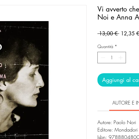
Vi avverto che
Noi e Anna 
Prezzo
 13,00 € 
12,35 
regolare
Quantità
*
Aggiungi al car
AUTORE E I
Autore: Paolo Nori
Editore: Mondador
Isbn: 978880480