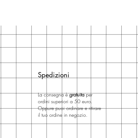
Spedizioni
La consegna è
gratuita
per
ordini superiori a 50 euro.
Oppure puoi ordinare e ritirare
il tuo ordine in negozio.