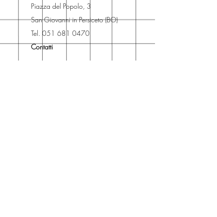
risparmiare sulle spese di
Piazza del Popolo, 3
spedizione e ritirare il libro presso
San Giovanni in Persiceto (BO)
Libreria degli Orsi, Piazza del
Tel. 051 681 0470
Popolo 3, 40017
Contatti
San Giovanni in Persiceto (BO).
Spedizioni
La consegna è
gratuita
per
ordini superiori a 50 euro.
Oppure puoi ordinare e ritirare il
tuo ordine in negozio.
Pagamenti
Accettiamo pagamenti con carta
di credito anche se non hai un
conto PayPal.