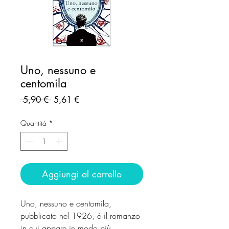
Uno, nessuno e
centomila
Prezzo
Prezzo
 5,90 € 
5,61 €
regolare
scontato
Quantità
*
Aggiungi al carrello
Uno, nessuno e centomila,
pubblicato nel 1926, è il romanzo
in cui appare in modo più