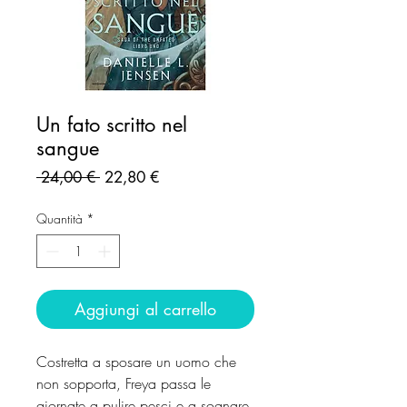
Un fato scritto nel
sangue
Prezzo
Prezzo
 24,00 € 
22,80 €
regolare
scontato
Quantità
*
Aggiungi al carrello
Costretta a sposare un uomo che
non sopporta, Freya passa le
giornate a pulire pesci e a sognare