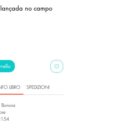
 lançada no campo
rello
NFO LIBRO
SPEDIZIONI
a Bonora
ore
2154