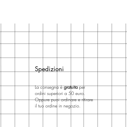
Spedizioni
La consegna è
gratuita
per
ordini superiori a 50 euro.
Oppure puoi ordinare e ritirare
il tuo ordine in negozio.