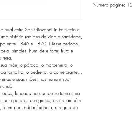
Numero pagine: 
o rural entre San Giovanni in Persiceto e
 uma história radiosa de vida e santidade,
mpo entre 1846 e 1870. Nesse período,
bela, simples, humilde e forte; fruto e
 terra.
 sua mãe, o pároco, o marceneiro, o
o da fornalha, o pedreiro, a comerciante…
ninas e suas mães, nos narram sua
 cristã.
todas, lançada no campo se torna uma
ortante para os peregrinos, assim também
s, é um ponto de referência, um guia de