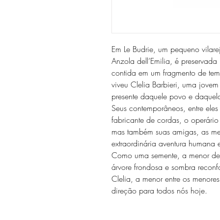
Em Le Budrie, um pequeno vilarej
Anzola dell’Emilia, é preservada
contida em um fragmento de te
viveu Clelia Barbieri, uma jovem 
presente daquele povo e daquela
Seus contemporâneos, entre eles
fabricante de cordas, o operári
mas também suas amigas, as me
extraordinária aventura humana e
Como uma semente, a menor de 
árvore frondosa e sombra reconf
Clelia, a menor entre os menore
direção para todos nós hoje.