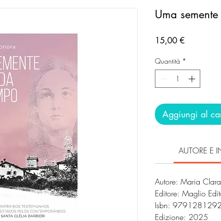
Uma semente
Prezzo
15,00 €
Quantità
*
Aggiungi al car
AUTORE E I
Autore: Maria Clar
Editore: Maglio Edit
Isbn: 979128129
Edizione: 2025