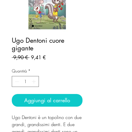
Ugo Dentoni cuore
gigante
Prezzo
Prezzo
 9,90 € 
9,41 €
regolare
scontato
Quantità
*
Aggiungi al carrello
Ugo Dentoni è un topolino con due
grandi, grandissimi denti. E due
grandi, grandissimi denti sono un