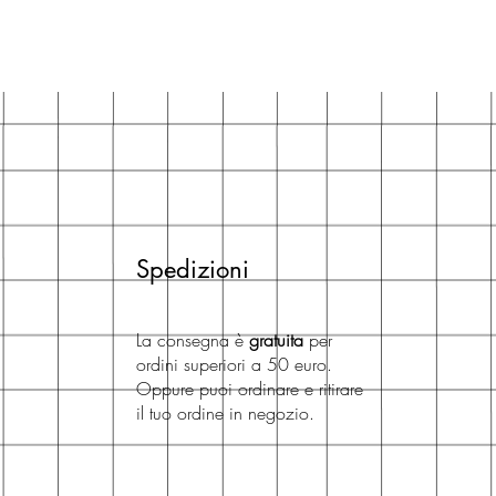
Spedizioni
La consegna è
gratuita
per
ordini superiori a 50 euro.
Oppure puoi ordinare e ritirare
il tuo ordine in negozio.