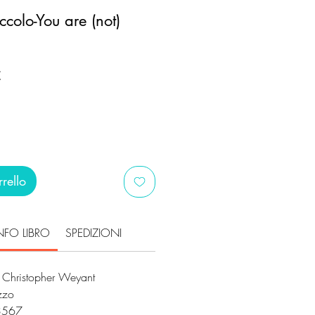
iccolo-You are (not)
Prezzo
€
scontato
rello
NFO LIBRO
SPEDIZIONI
 Christopher Weyant
ezzo
3567