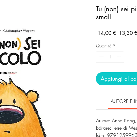
Tu (non) sei p
small
Prezzo
 14,00 € 
13,30 
regolare
Quantità
*
Aggiungi al car
AUTORE E I
Autore: Anna Kang,
Editore: Terre di M
Isbn: 979125996