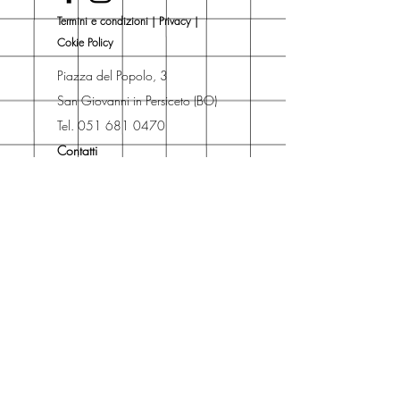
Una volta nel carrello puoi decidere
Termini e condizioni
|
Privacy
|
se acquistare sul sito con
Cokie Policy
spedizione con corriere o se
risparmiare sulle spese di
Piazza del Popolo, 3
spedizione e ritirare il libro presso
San Giovanni in Persiceto (BO)
Libreria degli Orsi, Piazza del
Tel. 051 681 0470
Popolo 3, 40017
Contatti
San Giovanni in Persiceto (BO).
Spedizioni
La consegna è
gratuita
per
ordini superiori a 50 euro.
Oppure puoi ordinare e ritirare il
tuo ordine in negozio.
Pagamenti