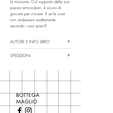
la missione. Col supporto della sua
pazza amica Jean, è sicuro di
giocare per vincere. E se le cose
non andassero esattamente
secondo i suoi piani?
AUTORE E INFO LIBRO
Autore: Harry Trevaldwyn
SPEDIZIONI
Editore: Newton Compton Editori
Isbn: 9788822785244
Spedizioni con corriere. Consegna
Numero pagine: 256
3/4 giorni, secondo disponibilità
Edizione: 2025
in negozio.
Se acquisti sul nostro sito per tutti i
libri hai un 5% di sconto sul prezzo
BOTTEGA
di copertina, escluse le ultime
MAGLIO
novità Maglio Editore (vedi etichetta
Novità).