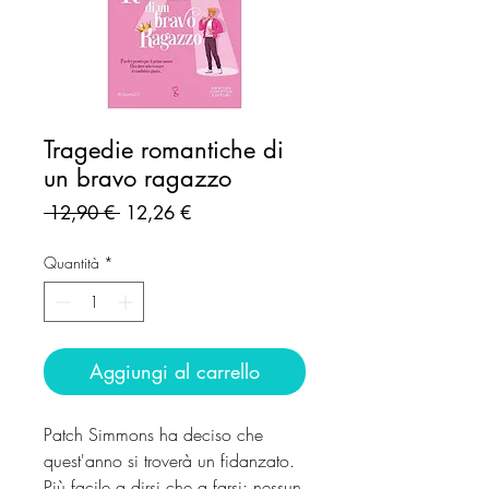
Tragedie romantiche di
un bravo ragazzo
Prezzo
Prezzo
 12,90 € 
12,26 €
regolare
scontato
Quantità
*
Aggiungi al carrello
Patch Simmons ha deciso che
quest'anno si troverà un fidanzato.
Più facile a dirsi che a farsi: nessun