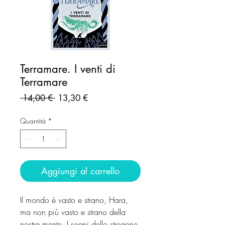
Terramare. I venti di
Terramare
Prezzo
Prezzo
 14,00 € 
13,30 €
regolare
scontato
Quantità
*
Aggiungi al carrello
Il mondo è vasto e strano, Hara,
ma non più vasto e strano della
nostra mente. I sogni dello stregone