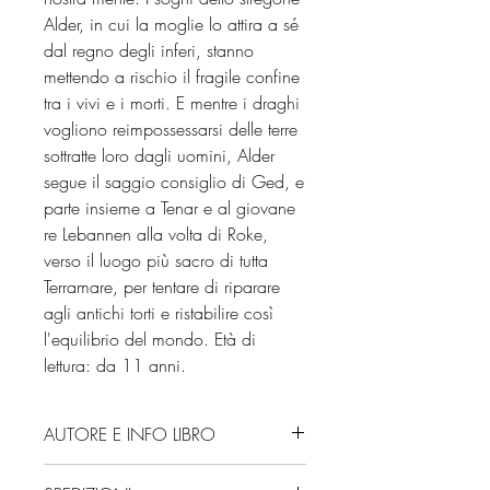
Alder, in cui la moglie lo attira a sé
dal regno degli inferi, stanno
mettendo a rischio il fragile confine
tra i vivi e i morti. E mentre i draghi
vogliono reimpossessarsi delle terre
sottratte loro dagli uomini, Alder
segue il saggio consiglio di Ged, e
parte insieme a Tenar e al giovane
re Lebannen alla volta di Roke,
verso il luogo più sacro di tutta
Terramare, per tentare di riparare
agli antichi torti e ristabilire così
l'equilibrio del mondo. Età di
lettura: da 11 anni.
AUTORE E INFO LIBRO
Autore: Ursula K. Le Guin