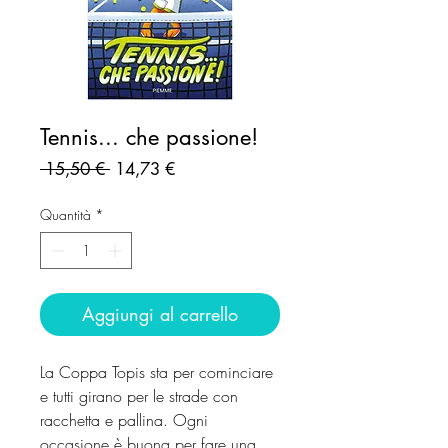
Tennis... che passione!
Prezzo
Prezzo
 15,50 € 
14,73 €
regolare
scontato
Quantità
*
Aggiungi al carrello
La Coppa Topis sta per cominciare
e tutti girano per le strade con
racchetta e pallina. Ogni
occasione è buona per fare una