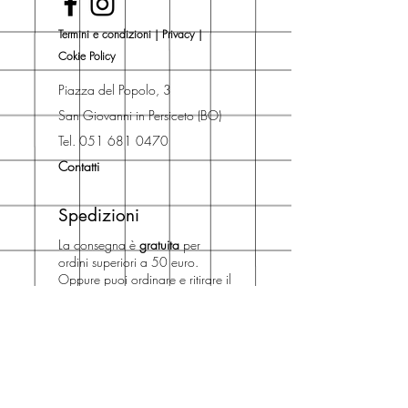
Una volta nel carrello puoi decidere
Termini e condizioni
|
Privacy
|
se acquistare sul sito con
Cokie Policy
spedizione con corriere o se
risparmiare sulle spese di
Piazza del Popolo, 3
spedizione e ritirare il libro presso
San Giovanni in Persiceto (BO)
Libreria degli Orsi, Piazza del
Tel. 051 681 0470
Popolo 3, 40017
Contatti
San Giovanni in Persiceto (BO).
Spedizioni
La consegna è
gratuita
per
ordini superiori a 50 euro.
Oppure puoi ordinare e ritirare il
tuo ordine in negozio.
Pagamenti