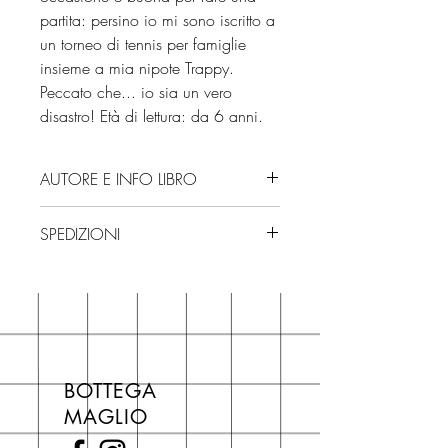
partita: persino io mi sono iscritto a
un torneo di tennis per famiglie
insieme a mia nipote Trappy.
Peccato che... io sia un vero
disastro! Età di lettura: da 6 anni.
AUTORE E INFO LIBRO
Autore: Geronimo Stilton
SPEDIZIONI
Editore: Piemme
Isbn: 9788856698688
Spedizioni con corriere. Consegna
Edizione: 2025
3/4 giorni, secondo disponibilità
Numero pagine: 128
in negozio.
Età di lettura: da 6 anni
Se acquisti sul nostro sito per tutti i
libri hai un 5% di sconto sul prezzo
BOTTEGA
di copertina, escluse le ultime
MAGLIO
novità Maglio Editore (vedi etichetta
Novità).