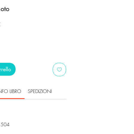
moto
Prezzo
€
scontato
rello
NFO LIBRO
SPEDIZIONI
s
1504