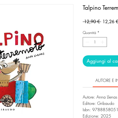
Talpino Terre
Prezzo
 12,90 € 
12,26 
regolare
Quantità
*
Aggiungi al car
AUTORE E I
Autore: Anna Llena
Editore: Gribaudo
Isbn: 978885805
Edizione: 2025