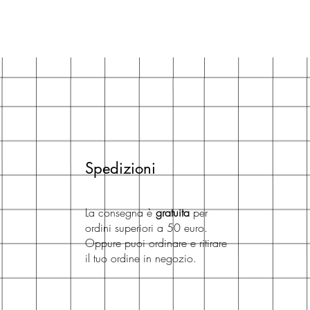
Spedizioni
La consegna è
gratuita
per
ordini superiori a 50 euro.
Oppure puoi ordinare e ritirare
il tuo ordine in negozio.