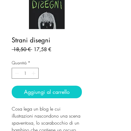
Strani disegni
Prezzo
Prezzo
 18,50 € 
17,58 €
regolare
scontato
Quantità
*
Aggiungi al carrello
Cosa lega un blog le cui
illustrazioni nascondono una scena
spaventosa, lo scarabocchio di un
bambino che contiene un oscuro