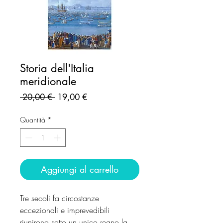
Storia dell'Italia
meridionale
Prezzo
Prezzo
 20,00 € 
19,00 €
regolare
scontato
Quantità
*
Aggiungi al carrello
Tre secoli fa circostanze
eccezionali e imprevedibili
riunirono sotto un unico regno la