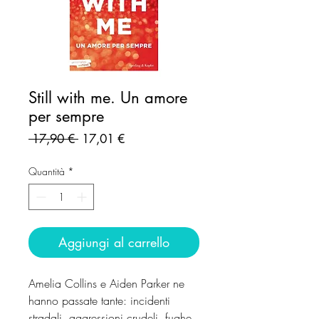
Still with me. Un amore
per sempre
Prezzo
Prezzo
 17,90 € 
17,01 €
regolare
scontato
Quantità
*
Aggiungi al carrello
Amelia Collins e Aiden Parker ne
hanno passate tante: incidenti
stradali, aggressioni crudeli, fughe