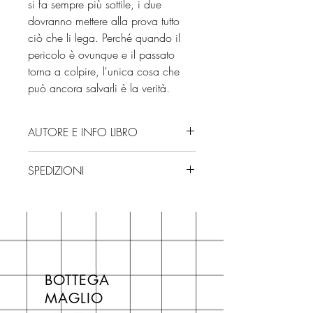
si fa sempre più sottile, i due
dovranno mettere alla prova tutto
ciò che li lega. Perché quando il
pericolo è ovunque e il passato
torna a colpire, l'unica cosa che
può ancora salvarli è la verità.
AUTORE E INFO LIBRO
Autore: Jessica Cunsolo
SPEDIZIONI
Editore: Sperling & Kupfer
Isbn: 9788820075187
Spedizioni con corriere. Consegna
Edizione: 2025
3/4 giorni, secondo disponibilità
Numero pagine: 320
in negozio.
Se acquisti sul nostro sito per tutti i
libri hai un 5% di sconto sul prezzo
BOTTEGA
di copertina, escluse le ultime
MAGLIO
novità Maglio Editore (vedi etichetta