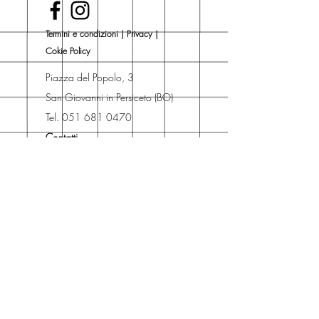
Novità).
Una volta nel carrello puoi decidere
Termini e condizioni
|
Privacy
|
se acquistare sul sito con
Cokie Policy
spedizione con corriere o se
risparmiare sulle spese di
Piazza del Popolo, 3
spedizione e ritirare il libro presso
San Giovanni in Persiceto (BO)
Libreria degli Orsi, Piazza del
Tel. 051 681 0470
Popolo 3, 40017
Contatti
San Giovanni in Persiceto (BO).
Spedizioni
La consegna è
gratuita
per
ordini superiori a 50 euro.
Oppure puoi ordinare e ritirare il
tuo ordine in negozio.
Pagamenti