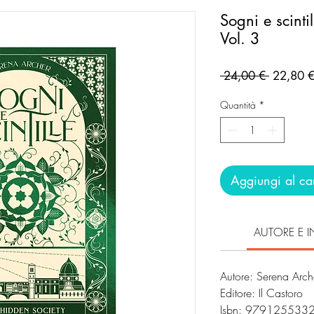
Sogni e scinti
Vol. 3
Prezzo
 24,00 € 
22,80 
regolare
Quantità
*
Aggiungi al car
AUTORE E I
Autore: Serena Arch
Editore: Il Castoro
Isbn: 979125533