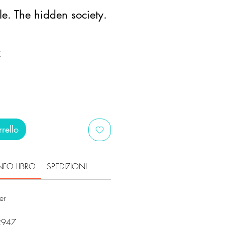
lle. The hidden society.
Prezzo
€
scontato
rello
NFO LIBRO
SPEDIZIONI
er
2947