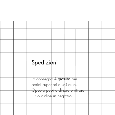
Spedizioni
La consegna è
gratuita
per
ordini superiori a 50 euro.
Oppure puoi ordinare e ritirare
il tuo ordine in negozio.