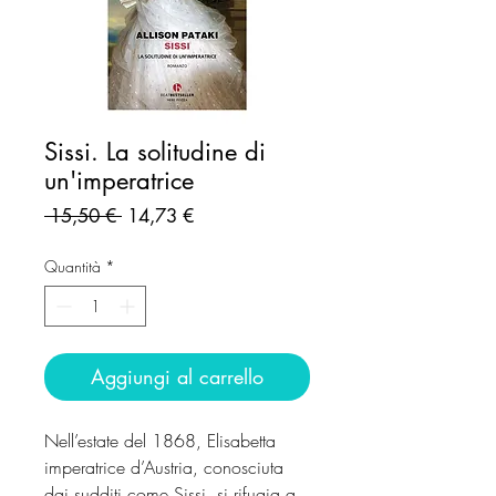
Sissi. La solitudine di
un'imperatrice
Prezzo
Prezzo
 15,50 € 
14,73 €
regolare
scontato
Quantità
*
Aggiungi al carrello
Nell’estate del 1868, Elisabetta
imperatrice d’Austria, conosciuta
dai sudditi come Sissi, si rifugia a