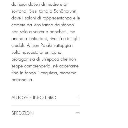
dai suoi doveri di madre e di
sovrana, Sissi torna a Schönbrunn,
dove i saloni di rappresentanza e le
camere da letto fanno da sfondo
non solo a valzer e banchetti, ma
anche a tentazioni, rivalità e intrighi
crudeli. Allison Pataki tratteggia il
volto nascosto di un’icona,
protagonista di un’epoca che non
seppe comprenderla, né accettarne
fino in fondo l’irrequieta, moderna
personalità.
AUTORE E INFO LIBRO
Autore: Allison Pataki
SPEDIZIONI
Editore: BEAT
Isbn: 9791255022435
Spedizioni con corriere. Consegna