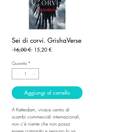
Sei di corvi. GrishaVerse
Prezzo
Prezzo
 16,00 € 
15,20 €
regolare
scontato
Quantità
*
Aggiungi al carrello
A Ketterdam, vivace centro di
scambi commerciali internazionali,
non c'è niente che non possa
essere comprato e nessuno lo sa