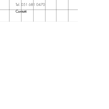
Libreria degli Orsi, Piazza del
Tel. 051 681 0470
Popolo 3, 40017
Contatti
San Giovanni in Persiceto (BO).
Spedizioni
La consegna è
gratuita
per
ordini superiori a 50 euro.
Oppure puoi ordinare e ritirare il
tuo ordine in negozio.
Pagamenti
Accettiamo pagamenti con carta
di credito anche se non hai un
conto PayPal.