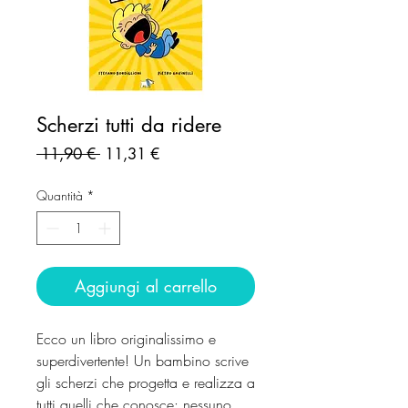
Scherzi tutti da ridere
Prezzo
Prezzo
 11,90 € 
11,31 €
regolare
scontato
Quantità
*
Aggiungi al carrello
Ecco un libro originalissimo e
superdivertente! Un bambino scrive
gli scherzi che progetta e realizza a
tutti quelli che conosce: nessuno