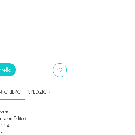
ezzo
ontato
rello
NFO LIBRO
SPEDIZIONI
vone
ompton Editori
5564
256