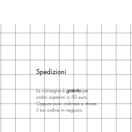
Spedizioni
La consegna è
gratuita
per
ordini superiori a 50 euro.
Oppure puoi ordinare e ritirare
il tuo ordine in negozio.