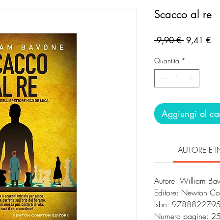
Scacco al re
Prezzo
Pr
 9,90 € 
9,41 €
regolare
sc
Quantità
*
Aggiungi al car
AUTORE E I
Autore: William Ba
Editore: Newton C
Isbn: 978882279
Numero pagine: 