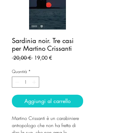
Sardinia noir. Tre casi
per Martino Crissanti
Prezzo
Prezzo
 20,00 € 
19,00 €
regolare
scontato
Quantità
*
Aggiungi al carrello
Martino Crissanti è un carabiniere
antropologo che non ha fretta di
dire la sua, che non ama le