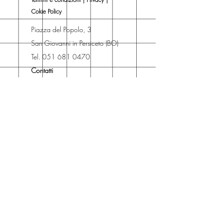
se acquistare sul sito con
Cokie Policy
spedizione con corriere o se
risparmiare sulle spese di
Piazza del Popolo, 3
spedizione e ritirare il libro presso
San Giovanni in Persiceto (BO)
Libreria degli Orsi, Piazza del
Tel. 051 681 0470
Popolo 3, 40017
Contatti
San Giovanni in Persiceto (BO).
Spedizioni
La consegna è
gratuita
per
ordini superiori a 50 euro.
Oppure puoi ordinare e ritirare il
tuo ordine in negozio.
Pagamenti
Accettiamo pagamenti con carta
di credito anche se non hai un