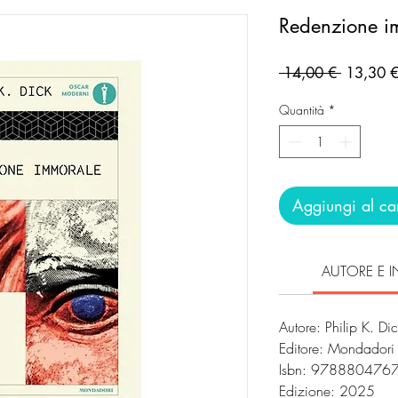
Redenzione i
Prezzo
 14,00 € 
13,30 
regolare
Quantità
*
Aggiungi al car
AUTORE E I
Autore: Philip K. Di
Editore: Mondador
Isbn: 978880476
Edizione: 2025