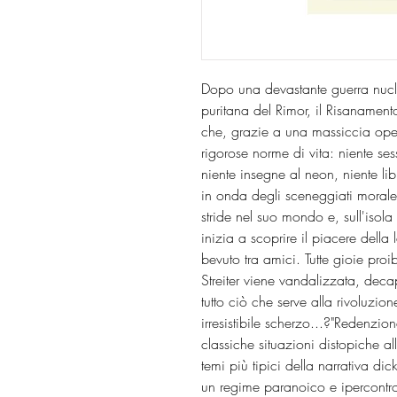
Dopo una devastante guerra nucle
puritana del Rimor, il Risanament
che, grazie a una massiccia ope
rigorose norme di vita: niente se
niente insegne al neon, niente lib
in onda degli sceneggiati morale
stride nel suo mondo e, sull'isol
inizia a scoprire il piacere della 
bevuto tra amici. Tutte gioie pro
Streiter viene vandalizzata, decap
tutto ciò che serve alla rivoluzi
irresistibile scherzo...?"Redenzi
classiche situazioni distopiche 
temi più tipici della narrativa dic
un regime paranoico e ipercontrol