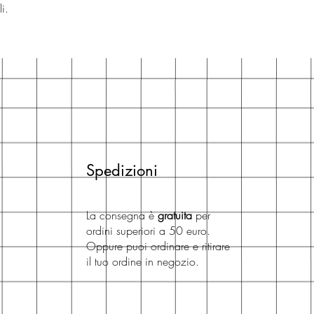
i.
Spedizioni
La consegna è
gratuita
per
ordini superiori a 50 euro.
Oppure puoi ordinare e ritirare
il tuo ordine in negozio.