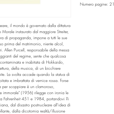
Numero pagine: 
are, il mondo è governato dalla dittatura
o Morale instaurato dal maggiore Streiter,
ra di propaganda, impone a tutti le sue
sso prima del matrimonio, niente alcol,
ri. Allen Purcell, responsabile della messa
ggianti del regime, sente che qualcosa
a contaminata e inabitata di Hokkaido,
lettura, della musica, di un bicchiere
ibite. La svolta accade quando la statua di
itata e imbrattata di vernice rossa. Forse
one per scoppiare è un clamoroso,
one immorale" (1956) rilegge con ironia le
alla Fahrenheit 451 e 1984, portandovi ?i
kiana, dal disastro postnucleare all'idea di
lante, dalla dicotomia realtà/illusione