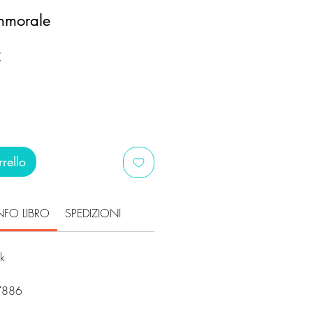
mmorale
Prezzo
€
scontato
rello
NFO LIBRO
SPEDIZIONI
ck
i
7886