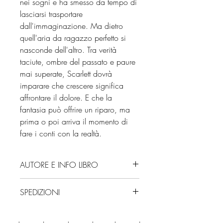
nei sogni e ha smesso da tempo di
lasciarsi trasportare
dall'immaginazione. Ma dietro
quell'aria da ragazzo perfetto si
nasconde dell'altro. Tra verità
taciute, ombre del passato e paure
mai superate, Scarlett dovrà
imparare che crescere significa
affrontare il dolore. E che la
fantasia può offrire un riparo, ma
prima o poi arriva il momento di
fare i conti con la realtà.
AUTORE E INFO LIBRO
Autore: Stefania S.
SPEDIZIONI
Editore: Sperling & Kupfer
Isbn: 9788820082437
Spedizioni con corriere. Consegna
Numero pagine: 704