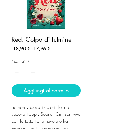
Red. Colpo di fulmine
Prezzo
Prezzo
 18,90 € 
17,96 €
regolare
scontato
Quantità
*
Aggiungi al carrello
Lui non vedeva i colori. Lei ne
vedeva troppi. Scarlett Crimson vive
con la testa tra le nuvole e ha
sempre trovato rifugio nel suo