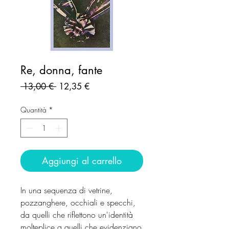
Re, donna, fante
Prezzo
Prezzo
 13,00 € 
12,35 €
regolare
scontato
Quantità
*
Aggiungi al carrello
In una sequenza di vetrine,
pozzanghere, occhiali e specchi,
da quelli che riflettono un'identità
molteplice a quelli che evidenziano