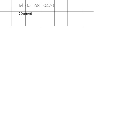
Libreria degli Orsi, Piazza del
Tel. 051 681 0470
Popolo 3, 40017
Contatti
San Giovanni in Persiceto (BO).
Spedizioni
La consegna è
gratuita
per
ordini superiori a 50 euro.
Oppure puoi ordinare e ritirare il
tuo ordine in negozio.
Pagamenti
Accettiamo pagamenti con carta
di credito anche se non hai un
conto PayPal.