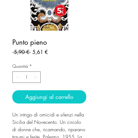
Punto pieno
Prezzo
Prezzo
 5,90 € 
5,61 €
regolare
scontato
Quantità
*
Aggiungi al carrello
Un intrigo di omicidi e silenzi nella
Sicilia del Novecento. Un circolo
di donne che, ricamando, riparano
traumi e ferite. Palermo, 1955. La