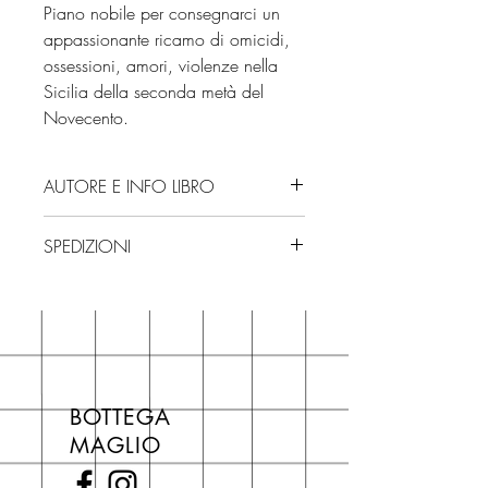
Piano nobile per consegnarci un
appassionante ricamo di omicidi,
ossessioni, amori, violenze nella
Sicilia della seconda metà del
Novecento.
AUTORE E INFO LIBRO
Autore: Simonetta Agnello Hornby
SPEDIZIONI
Editore: Feltrinelli
Isbn: 9788807848575
Spedizioni con corriere. Consegna
Numero pagine: 336
3/4 giorni, secondo disponibilità
Edizione: 2025
in negozio.
Se acquisti sul nostro sito per tutti i
libri hai un 5% di sconto sul prezzo
BOTTEGA
di copertina, escluse le ultime
MAGLIO
novità Maglio Editore (vedi etichetta
Novità).