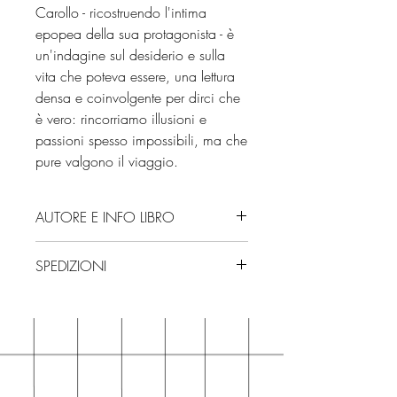
Carollo - ricostruendo l'intima
epopea della sua protagonista - è
un'indagine sul desiderio e sulla
vita che poteva essere, una lettura
densa e coinvolgente per dirci che
è vero: rincorriamo illusioni e
passioni spesso impossibili, ma che
pure valgono il viaggio.
AUTORE E INFO LIBRO
Autore: Mara Carollo
SPEDIZIONI
Editore: Rizzoli
Isbn: 9788817192026
Spedizioni con corriere. Consegna
Edizione: 2025
3/4 giorni, secondo disponibilità
Numero pagine: 324
in negozio.
Se acquisti sul nostro sito per tutti i
libri hai un 5% di sconto sul prezzo