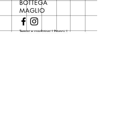
BOTTEGA
di copertina, escluse le ultime
MAGLIO
novità Maglio Editore (vedi etichetta
Novità).
Una volta nel carrello puoi decidere
Termini e condizioni
|
Privacy
|
se acquistare sul sito con
Cokie Policy
spedizione con corriere o se
risparmiare sulle spese di
Piazza del Popolo, 3
spedizione e ritirare il libro presso
San Giovanni in Persiceto (BO)
Libreria degli Orsi, Piazza del
Tel. 051 681 0470
Popolo 3, 40017
Contatti
San Giovanni in Persiceto (BO).
Spedizioni
La consegna è
gratuita
per
ordini superiori a 50 euro.
Oppure puoi ordinare e ritirare il
tuo ordine in negozio.
Pagamenti