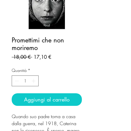
Promettimi che non
moriremo
Prezzo
Prezzo
 18,00 € 
17,10 €
regolare
scontato
Quantità
*
Aggiungi al carrello
Quando suo padre torna a casa
dalla guerra, nel 1918, Caterina
non lo riconosce. È sporco, magro