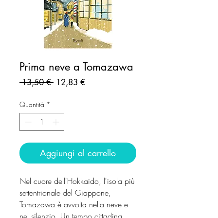
Prima neve a Tomazawa
Prezzo
Prezzo
 13,50 € 
12,83 €
regolare
scontato
Quantità
*
Aggiungi al carrello
Nel cuore dell'Hokkaido, l'isola più
settentrionale del Giappone,
Tomazawa è avvolta nella neve e
nel silenzio. Un tempo cittadina