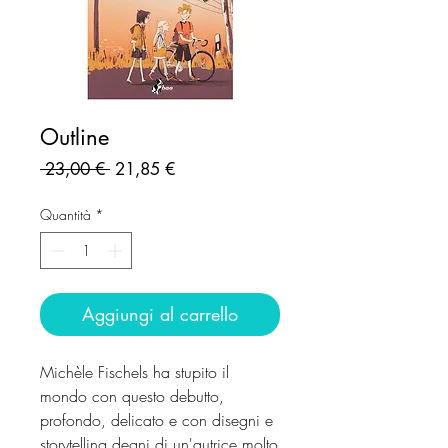
Outline
Prezzo
Prezzo
 23,00 € 
21,85 €
regolare
scontato
Quantità
*
Aggiungi al carrello
Michèle Fischels ha stupito il
mondo con questo debutto,
profondo, delicato e con disegni e
storytelling degni di un'autrice molto