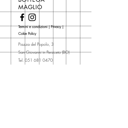
di copertina, escluse le ultime
MAGLIO
novità Maglio Editore (vedi etichetta
Novità).
Una volta nel carrello puoi decidere
Termini e condizioni
|
Privacy
|
se acquistare sul sito con
Cokie Policy
spedizione con corriere o se
risparmiare sulle spese di
Piazza del Popolo, 3
spedizione e ritirare il libro presso
San Giovanni in Persiceto (BO)
Libreria degli Orsi, Piazza del
Tel. 051 681 0470
Popolo 3, 40017
Contatti
San Giovanni in Persiceto (BO).
Spedizioni
La consegna è
gratuita
per
ordini superiori a 50 euro.
Oppure puoi ordinare e ritirare il
tuo ordine in negozio.
Pagamenti