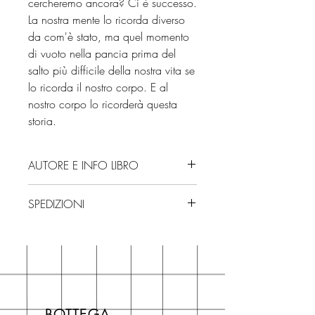
cercheremo ancora? Ci è successo.
La nostra mente lo ricorda diverso
da com'è stato, ma quel momento
di vuoto nella pancia prima del
salto più difficile della nostra vita se
lo ricorda il nostro corpo. E al
nostro corpo lo ricorderà questa
storia.
AUTORE E INFO LIBRO
Autore: Michèle Fischels
SPEDIZIONI
Editore: Bao Publishing
Isbn: 9791256211418
Spedizioni con corriere. Consegna
Numero pagine: 208
3/4 giorni, secondo disponibilità
Edizione: 2025
in negozio.
Se acquisti sul nostro sito per tutti i
libri hai un 5% di sconto sul prezzo
BOTTEGA