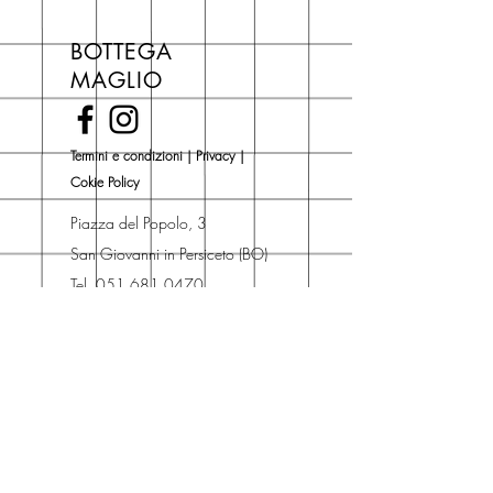
Se acquisti sul nostro sito per tutti i
libri hai un 5% di sconto sul prezzo
BOTTEGA
di copertina, escluse le ultime
MAGLIO
novità Maglio Editore (vedi etichetta
Novità).
Una volta nel carrello puoi decidere
Termini e condizioni
|
Privacy
|
se acquistare sul sito con
Cokie Policy
spedizione con corriere o se
risparmiare sulle spese di
Piazza del Popolo, 3
spedizione e ritirare il libro presso
San Giovanni in Persiceto (BO)
Libreria degli Orsi, Piazza del
Tel. 051 681 0470
Popolo 3, 40017
Contatti
San Giovanni in Persiceto (BO).
Spedizioni
La consegna è
gratuita
per
ordini superiori a 50 euro.
Oppure puoi ordinare e ritirare il
tuo ordine in negozio.