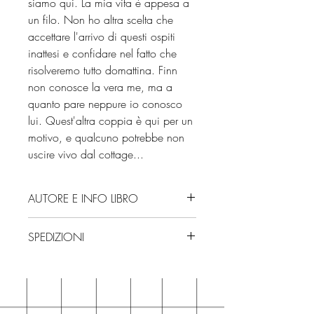
siamo qui. La mia vita è appesa a
un filo. Non ho altra scelta che
accettare l'arrivo di questi ospiti
inattesi e confidare nel fatto che
risolveremo tutto domattina. Finn
non conosce la vera me, ma a
quanto pare neppure io conosco
lui. Quest'altra coppia è qui per un
motivo, e qualcuno potrebbe non
uscire vivo dal cottage...
AUTORE E INFO LIBRO
Autore: Walsh Triona
SPEDIZIONI
Editore: Newton Compton Editori
Isbn: 9788822792525
Spedizioni con corriere. Consegna
Numero pagine: 352
3/4 giorni, secondo disponibilità
Edizione: 2025
in negozio.