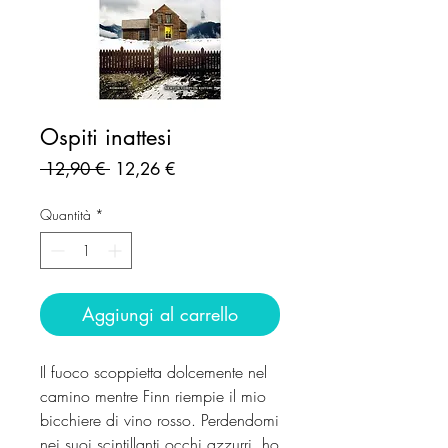
Ospiti inattesi
Prezzo
Prezzo
 12,90 € 
12,26 €
regolare
scontato
Quantità
*
Aggiungi al carrello
Il fuoco scoppietta dolcemente nel
camino mentre Finn riempie il mio
bicchiere di vino rosso. Perdendomi
nei suoi scintillanti occhi azzurri, ho