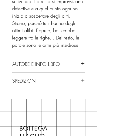
scrivendo. I quattro si improvvisano
detective e a quel punto ognuno
inizia a sospettare degli altri.
Strano, perché tutti hanno degli
ottimi alibi. Eppure, basterebbe
leggere tra le righe... Del resto, le
parole sono le armi più insidiose.
AUTORE E INFO LIBRO
Autore: Sulari Gentill
SPEDIZIONI
Editore: Piemme
Isbn: 9788855448451
Spedizioni con corriere. Consegna
Numero pagine: 352
3/4 giorni, secondo disponibilità
Edizione: 2025
in negozio.
Se acquisti sul nostro sito per tutti i
libri hai un 5% di sconto sul prezzo
BOTTEGA
di copertina, escluse le ultime