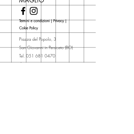
MAGLIO
novità Maglio Editore (vedi etichetta
Novità).
Una volta nel carrello puoi decidere
Termini e condizioni
|
Privacy
|
se acquistare sul sito con
Cokie Policy
spedizione con corriere o se
risparmiare sulle spese di
Piazza del Popolo, 3
spedizione e ritirare il libro presso
San Giovanni in Persiceto (BO)
Libreria degli Orsi, Piazza del
Tel. 051 681 0470
Popolo 3, 40017
Contatti
San Giovanni in Persiceto (BO).
Spedizioni
La consegna è
gratuita
per
ordini superiori a 50 euro.
Oppure puoi ordinare e ritirare il
tuo ordine in negozio.
Pagamenti