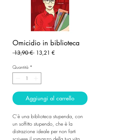
Omicidio in biblioteca
Prezzo
Prezzo
 13,90 € 
13,21 €
regolare
scontato
Quantità
*
Aggiungi al carrello
C'è una biblioteca stupenda, con
un soffitto stupendo, che è la
distrazione ideale per non farti
scrivere il romanzo della tua vita.