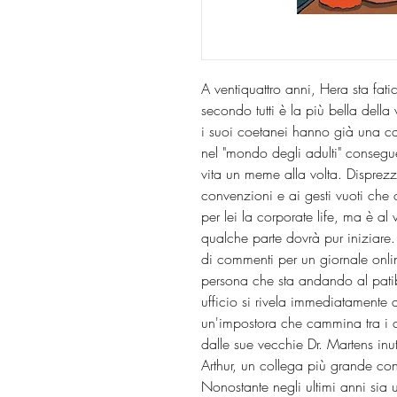
A ventiquattro anni, Hera sta fat
secondo tutti è la più bella della
i suoi coetanei hanno già una car
nel "mondo degli adulti" consegue
vita un meme alla volta. Disprezz
convenzioni e ai gesti vuoti che
per lei la corporate life, ma è a
qualche parte dovrà pur iniziare
di commenti per un giornale onli
persona che sta andando al patib
ufficio si rivela immediatamente 
un'impostora che cammina tra i c
dalle sue vecchie Dr. Martens inu
Arthur, un collega più grande con
Nonostante negli ultimi anni sia