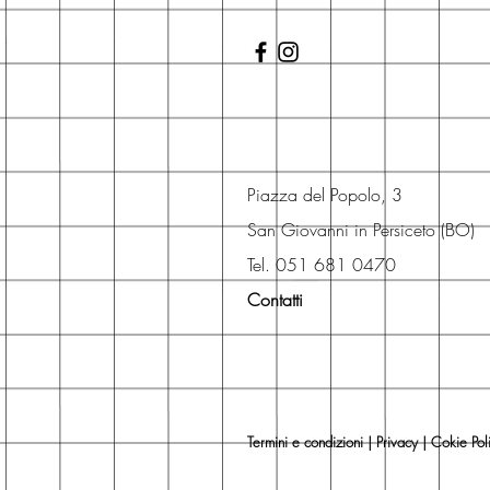
Piazza del Popolo, 3
San Giovanni in Persiceto (BO)
Tel. 051 681 0470
Contatti
Termini e condizioni
|
Privacy
|
Cokie Pol