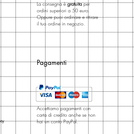
La consegna è
gratuita
per
ordini superiori a 50 euro.
Oppure puoi ordinare e ritirare
il tuo ordine in negozio.
Pagamenti
Accettiamo pagamenti con
carta di credito anche se non
icy
hai un conto PayPal.