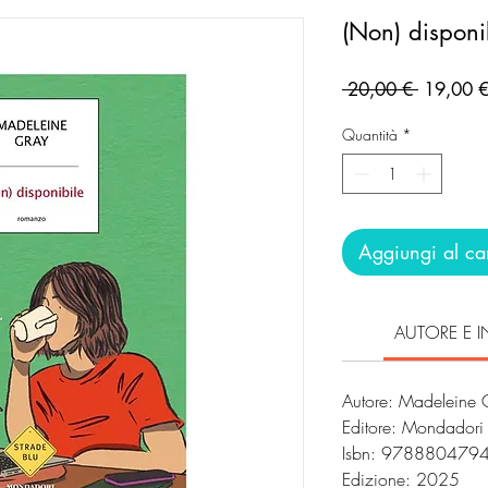
(Non) disponi
Prezzo
 20,00 € 
19,00 
regolare
Quantità
*
Aggiungi al car
AUTORE E I
Autore: Madeleine 
Editore: Mondador
Isbn: 978880479
Edizione: 2025