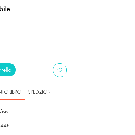
bile
Prezzo
€
scontato
rello
NFO LIBRO
SPEDIZIONI
Gray
i
4448