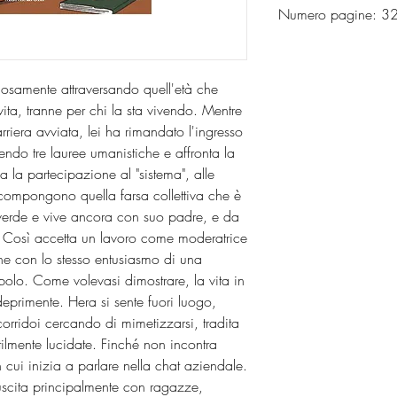
Numero pagine: 
icosamente attraversando quell'età che
 vita, tranne per chi la sta vivendo. Mentre
riera avviata, lei ha rimandato l'ingresso
ndo tre lauree umanistiche e affronta la
a la partecipazione al "sistema", alle
 compongono quella farsa collettiva che è
l verde e vive ancora con suo padre, e da
. Così accetta un lavoro come moderatrice
ne con lo stesso entusiasmo di una
olo. Come volevasi dimostrare, la vita in
deprimente. Hera si sente fuori luogo,
orridoi cercando di mimetizzarsi, tradita
tilmente lucidate. Finché non incontra
 cui inizia a parlare nella chat aziendale.
 uscita principalmente con ragazze,