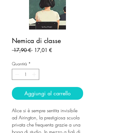
Nemica di classe
Prezzo
Prezzo
 17,90 € 
17,01 €
regolare
scontato
Quantità
*
Aggiungi al carrello
Alice si è sempre sentita invisibile
ad Airington, la prestigiosa scuola
privata che frequenta grazie a una
borsa di studio. In mezzo a figli di