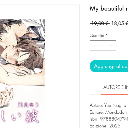
My beautiful
Prezzo
 19,00 € 
18,05 
regolare
Quantità
*
Aggiungi al car
AUTORE E I
Autore: Yuu Nagira
Editore: Mondador
Isbn: 978880479
Edizione: 2025