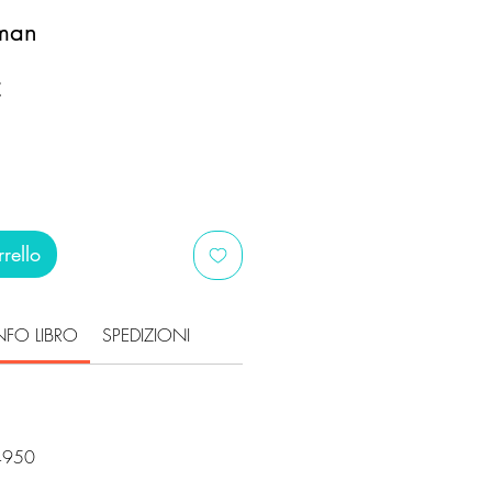
 man
Prezzo
€
scontato
rello
NFO LIBRO
SPEDIZIONI
i
4950