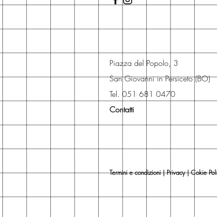
Piazza del Popolo, 3
San Giovanni in Persiceto (BO)
Tel. 051 681 0470
Contatti
Termini e condizioni
|
Privacy
|
Cokie Pol
Libri, libreria, librerie, maglio editore