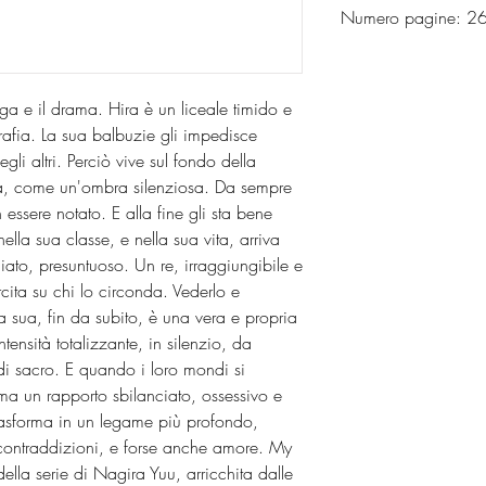
Numero pagine: 
ga e il drama. Hira è un liceale timido e
rafia. La sua balbuzie gli impedisce
gli altri. Perciò vive sul fondo della
la, come un'ombra silenziosa. Da sempre
 essere notato. E alla fine gli sta bene
lla sua classe, e nella sua vita, arriva
iato, presuntuoso. Un re, irraggiungibile e
ita su chi lo circonda. Vederlo e
La sua, fin da subito, è una vera e propria
ensità totalizzante, in silenzio, da
i sacro. E quando i loro mondi si
ma un rapporto sbilanciato, ossessivo e
trasforma in un legame più profondo,
contraddizioni, e forse anche amore. My
ella serie di Nagira Yuu, arricchita dalle