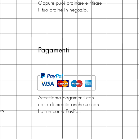
Oppure puoi ordinare e ritirare
il tuo ordine in negozio.
Pagamenti
Accettiamo pagamenti con
carta di credito anche se non
icy
hai un conto PayPal.
, San Giovanni in Persiceto, narrativa italiana, narrativa straniera, narrativa per 