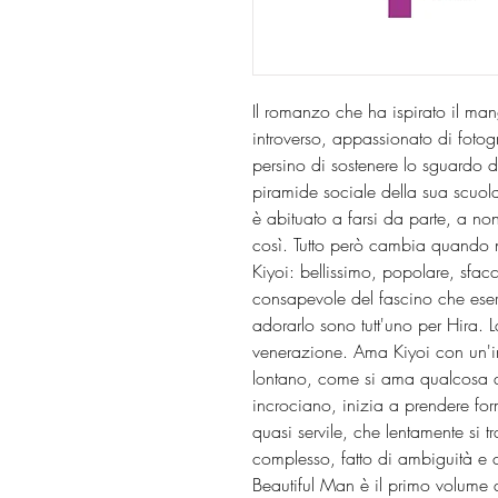
Il romanzo che ha ispirato il man
introverso, appassionato di fotog
persino di sostenere lo sguardo de
piramide sociale della sua scuo
è abituato a farsi da parte, a non
così. Tutto però cambia quando ne
Kiyoi: bellissimo, popolare, sfacc
consapevole del fascino che eserc
adorarlo sono tutt'uno per Hira. 
venerazione. Ama Kiyoi con un'int
lontano, come si ama qualcosa d
incrociano, inizia a prendere for
quasi servile, che lentamente si 
complesso, fatto di ambiguità e 
Beautiful Man è il primo volume d