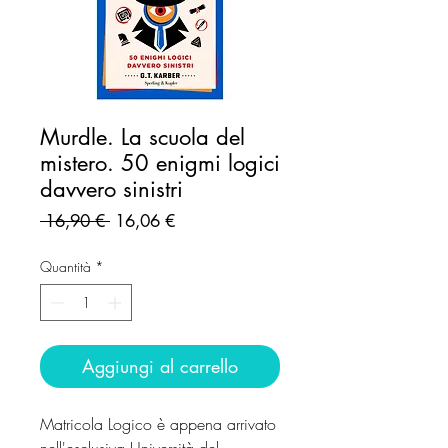
Murdle. La scuola del
mistero. 50 enigmi logici
davvero sinistri
Prezzo
Prezzo
 16,90 € 
16,06 €
regolare
scontato
Quantità
*
Aggiungi al carrello
Matricola Logico è appena arrivato
nell'esclusiva Università del