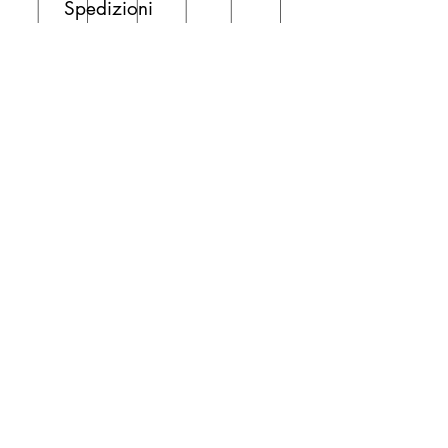
Spedizioni
La consegna è
gratuita
per
ordini superiori a 50 euro.
Oppure puoi ordinare e ritirare il
tuo ordine in negozio.
Pagamenti
Accettiamo pagamenti con carta
di credito anche se non hai un
conto PayPal.