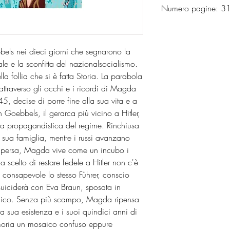
Numero pagine: 
els nei dieci giorni che segnarono la
le e la sconfitta del nazionalsocialismo.
a follia che si è fatta Storia. La parabola
attraverso gli occhi e i ricordi di Magda
5, decise di porre fine alla sua vita e a
ph Goebbels, il gerarca più vicino a Hitler,
a propagandistica del regime. Rinchiusa
a sua famiglia, mentre i russi avanzano
ai persa, Magda vive come un incubo i
ha scelto di restare fedele a Hitler non c'è
è consapevole lo stesso Führer, conscio
i suiciderà con Eva Braun, sposata in
nemico. Senza più scampo, Magda ripensa
 sua esistenza e i suoi quindici anni di
ria un mosaico confuso eppure