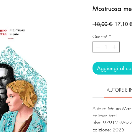
Mostruosa me
Prezzo
 18,00 € 
17,10 
regolare
Quantità
*
Aggiungi al car
AUTORE E I
Autore: Mauro Maz
Editore: Fazi
Isbn: 979125967
Edizione: 2025