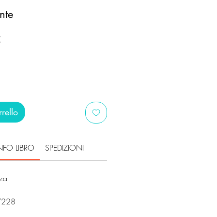
nte
Prezzo
€
scontato
rello
NFO LIBRO
SPEDIZIONI
za
7228