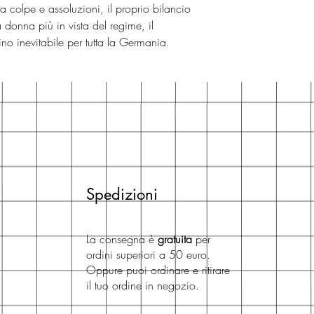
a colpe e assoluzioni, il proprio bilancio
la donna più in vista del regime, il
ino inevitabile per tutta la Germania.
Spedizioni
La consegna è
gratuita
per
ordini superiori a 50 euro.
Oppure puoi ordinare e ritirare
il tuo ordine in negozio.