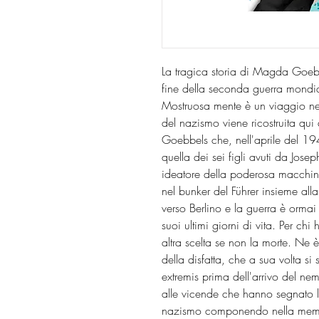
La tragica storia di Magda Goebb
fine della seconda guerra mondia
Mostruosa mente è un viaggio nell
del nazismo viene ricostruita qui 
Goebbels che, nell'aprile del 194
quella dei sei figli avuti da Jose
ideatore della poderosa macchin
nel bunker del Führer insieme all
verso Berlino e la guerra è orm
suoi ultimi giorni di vita. Per chi 
altra scelta se non la morte. Ne 
della disfatta, che a sua volta s
extremis prima dell'arrivo del 
alle vicende che hanno segnato la
nazismo componendo nella memo