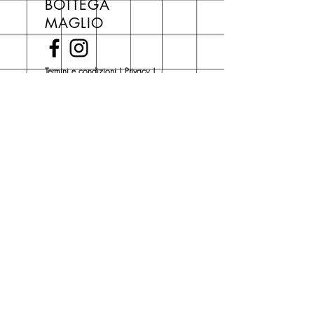
BOTTEGA
di copertina, escluse le ultime
MAGLIO
novità Maglio Editore (vedi etichetta
Novità).
Una volta nel carrello puoi decidere
Termini e condizioni
|
Privacy
|
se acquistare sul sito con
Cokie Policy
spedizione con corriere o se
risparmiare sulle spese di
Piazza del Popolo, 3
spedizione e ritirare il libro presso
San Giovanni in Persiceto (BO)
Libreria degli Orsi, Piazza del
Tel. 051 681 0470
Popolo 3, 40017
Contatti
San Giovanni in Persiceto (BO).
Spedizioni
La consegna è
gratuita
per
ordini superiori a 50 euro.
Oppure puoi ordinare e ritirare il
tuo ordine in negozio.
Pagamenti