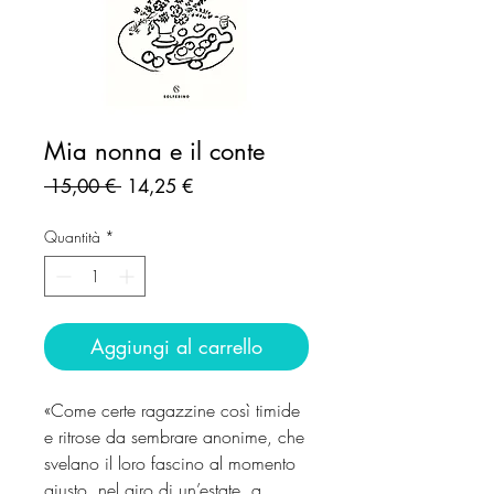
Mia nonna e il conte
Prezzo
Prezzo
 15,00 € 
14,25 €
regolare
scontato
Quantità
*
Aggiungi al carrello
«Come certe ragazzine così timide
e ritrose da sembrare anonime, che
svelano il loro fascino al momento
giusto, nel giro di un’estate, a