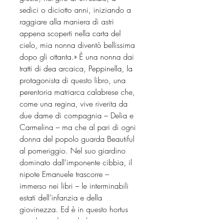
sedici o diciotto anni, iniziando a
raggiare alla maniera di astri
appena scoperti nella carta del
cielo, mia nonna diventò bellissima
dopo gli ottanta.» È una nonna dai
tratti di dea arcaica, Peppinella, la
protagonista di questo libro, una
perentoria matriarca calabrese che,
come una regina, vive riverita da
due dame di compagnia – Delia e
Carmelina – ma che al pari di ogni
donna del popolo guarda Beautiful
al pomeriggio. Nel suo giardino
dominato dall’imponente cibbia, il
nipote Emanuele trascorre –
immerso nei libri – le interminabili
estati dell’infanzia e della
giovinezza. Ed è in questo hortus