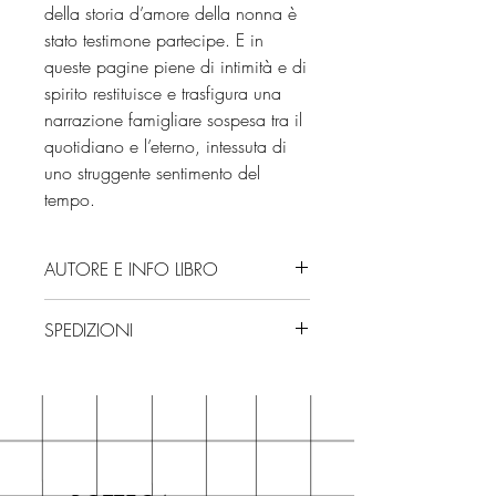
della storia d’amore della nonna è
stato testimone partecipe. E in
queste pagine piene di intimità e di
spirito restituisce e trasfigura una
narrazione famigliare sospesa tra il
quotidiano e l’eterno, intessuta di
uno struggente sentimento del
tempo.
AUTORE E INFO LIBRO
Autore: Emanuele Trevi
SPEDIZIONI
Editore: Solferino
Isbn: 9788828217541
Spedizioni con corriere. Consegna
Edizione: 2025
3/4 giorni, secondo disponibilità
Numero pagine: 128
in negozio.
Se acquisti sul nostro sito per tutti i
libri hai un 5% di sconto sul prezzo