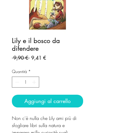
Lily e il bosco da
difendere
Prezzo
Prezzo
 9,90 € 
9,41 €
regolare
scontato
Quantità
*
Aggiungi al carrello
Non c'è nulla che Lily ami più di
sfogliare libri sulla natura e
imparare mille curiosità sugli