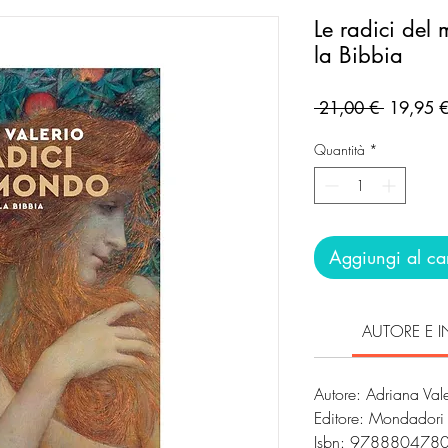
Le radici del
la Bibbia
Prezzo
 21,00 € 
19,95 
regolare
Quantità
*
Aggiungi al car
AUTORE E I
Autore: Adriana Vale
Editore: Mondador
Isbn: 978880478