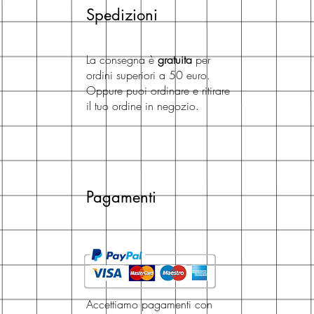
Spedizioni
La consegna è
gratuita
per
ordini superiori a 50 euro.
Oppure puoi ordinare e ritirare
il tuo ordine in negozio.
Pagamenti
Accettiamo pagamenti con