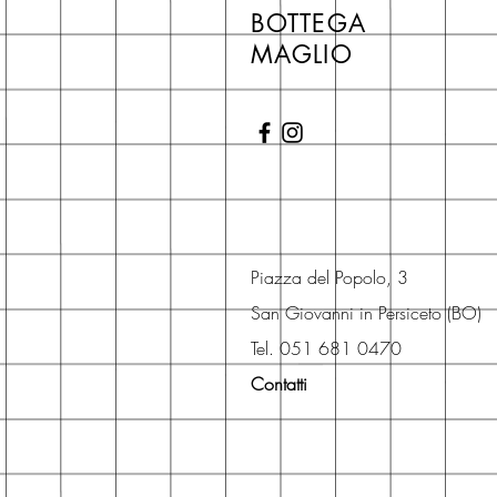
BOTTEGA
MAGLIO
Piazza del Popolo, 3
San Giovanni in Persiceto (BO)
Tel. 051 681 0470
Contatti