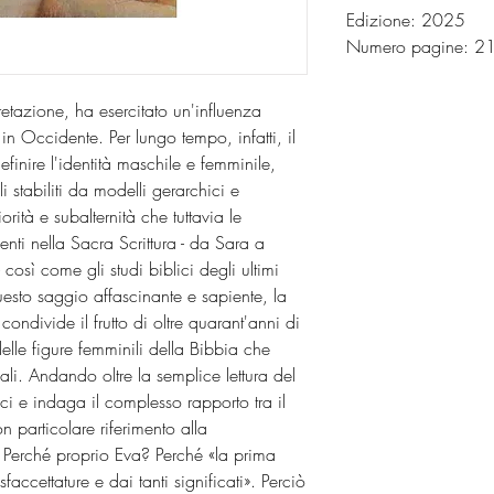
Edizione: 2025
Numero pagine: 
retazione, ha esercitato un'influenza
in Occidente. Per lungo tempo, infatti, il
definire l'identità maschile e femminile,
i stabiliti da modelli gerarchici e
iorità e subalternità che tuttavia le
enti nella Sacra Scrittura - da Sara a
osì come gli studi biblici degli ultimi
esto saggio affascinante e sapiente, la
condivide il frutto di oltre quarant'anni di
elle figure femminili della Bibbia che
nali. Andando oltre la semplice lettura del
ici e indaga il complesso rapporto tra il
n particolare riferimento alla
. Perché proprio Eva? Perché «la prima
accettature e dai tanti significati». Perciò