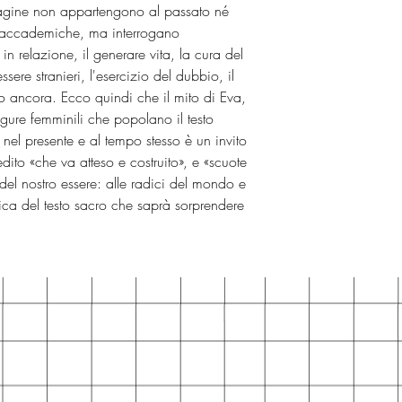
agine non appartengono al passato né
co-accademiche, ma interrogano
 in relazione, il generare vita, la cura del
sere stranieri, l'esercizio del dubbio, il
tro ancora. Ecco quindi che il mito di Eva,
figure femminili che popolano il testo
 nel presente e al tempo stesso è un invito
edito «che va atteso e costruito», e «scuote
el nostro essere: alle radici del mondo e
nica del testo sacro che saprà sorprendere