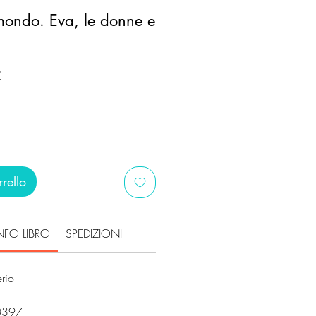
 mondo. Eva, le donne e
Prezzo
€
scontato
rello
NFO LIBRO
SPEDIZIONI
rio
i
0397