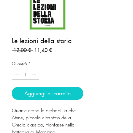
Le lezioni della storia
Prezzo
Prezzo
 12,00 € 
11,40 €
regolare
scontato
Quantità
*
Aggiungi al carrello
Quante erano le probabilità che
Atene, piccola città-stato della
Grecia classica, trionfasse nella
battaglia di Maratona