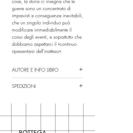
cose, la storia ci insegna che le
guerre sono un concentrato di
imprevisti e conseguenze inevitabili,
che un singolo individuo può
modificare irrimediabilmente il
corso degli eventi, e soprattutto che
dobbiamo aspettarci il «continuo
ripresentarsi dell'inatteso».
AUTORE E INFO LIBRO
Autore: Edgar Morin
SPEDIZIONI
Editore: Garzanti
Isbn: 9788811017998
Spedizioni con corriere. Consegna
Edizione: 2025
3/4 giorni, secondo disponibilità
Numero pagine: 96
in negozio.
Se acquisti sul nostro sito per tutti i
libri hai un 5% di sconto sul prezzo
BOTTEGA