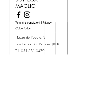
di copertina, escluse le ultime
MAGLIO
novità Maglio Editore (vedi etichetta
Novità).
Una volta nel carrello puoi decidere
Termini e condizioni
|
Privacy
|
se acquistare sul sito con
Cokie Policy
spedizione con corriere o se
risparmiare sulle spese di
Piazza del Popolo, 3
spedizione e ritirare il libro presso
San Giovanni in Persiceto (BO)
Libreria degli Orsi, Piazza del
Tel. 051 681 0470
Popolo 3, 40017
Contatti
San Giovanni in Persiceto (BO).
Spedizioni
La consegna è
gratuita
per
ordini superiori a 50 euro.
Oppure puoi ordinare e ritirare il
tuo ordine in negozio.
Pagamenti