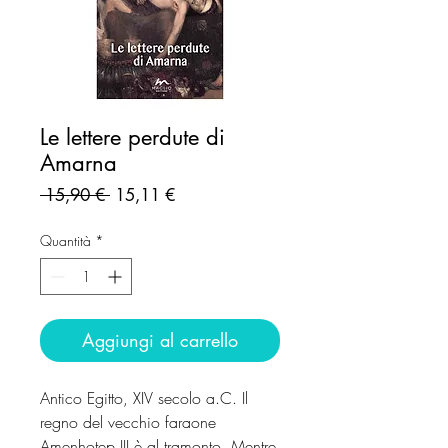
Le lettere perdute di
Amarna
Prezzo
Prezzo
 15,90 € 
15,11 €
regolare
scontato
Quantità
*
Aggiungi al carrello
Antico Egitto, XIV secolo a.C. Il
regno del vecchio faraone
Amenhotep III è al tramonto. Mentre