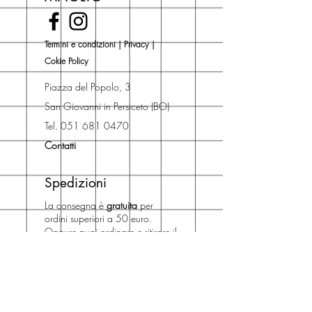
Novità).
Una volta nel carrello puoi decidere
Termini e condizioni
|
Privacy
|
se acquistare sul sito con
Cokie Policy
spedizione con corriere o se
risparmiare sulle spese di
Piazza del Popolo, 3
spedizione e ritirare il libro presso
San Giovanni in Persiceto (BO)
Libreria degli Orsi, Piazza del
Tel. 051 681 0470
Popolo 3, 40017
Contatti
San Giovanni in Persiceto (BO).
Spedizioni
La consegna è
gratuita
per
ordini superiori a 50 euro.
Oppure puoi ordinare e ritirare il
tuo ordine in negozio.
Pagamenti