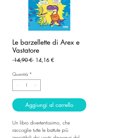
Le barzellette di Arex e
Vastatore
Prezzo
Prezzo
 14,90 € 
14,16 €
regolare
scontato
Quantità
*
Aggiungi al carrello
Un libro divertentissimo, che
raccoglie tutte le battute più
irresistibili dei vostri dinosauri del