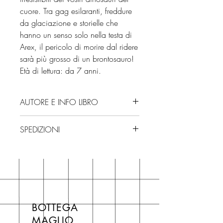
cuore. Tra gag esilaranti, freddure
da glaciazione e storielle che
hanno un senso solo nella testa di
Arex, il pericolo di morire dal ridere
sarà più grosso di un brontosauro!
Età di lettura: da 7 anni.
AUTORE E INFO LIBRO
Autore: Giulio Ingrosso
SPEDIZIONI
Editore: Fabbri
Isbn: 9788891592576
Spedizioni con corriere. Consegna
Edizione: 2025
3/4 giorni, secondo disponibilità
Numero pagine: 176
in negozio.
Età di lettura: da 7 anni
Se acquisti sul nostro sito per tutti i
libri hai un 5% di sconto sul prezzo
BOTTEGA
di copertina, escluse le ultime
MAGLIO
novità Maglio Editore (vedi etichetta