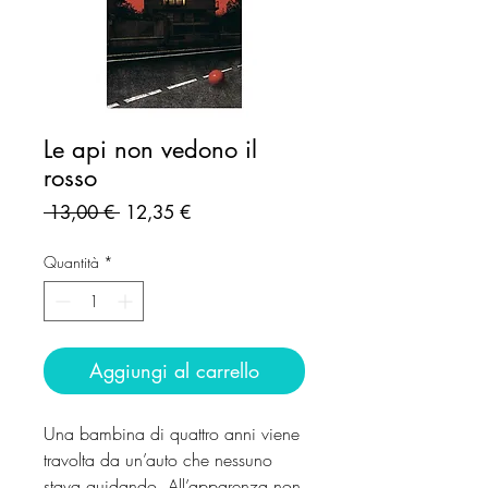
Le api non vedono il
rosso
Prezzo
Prezzo
 13,00 € 
12,35 €
regolare
scontato
Quantità
*
Aggiungi al carrello
Una bambina di quattro anni viene
travolta da un’auto che nessuno
stava guidando. All’apparenza non