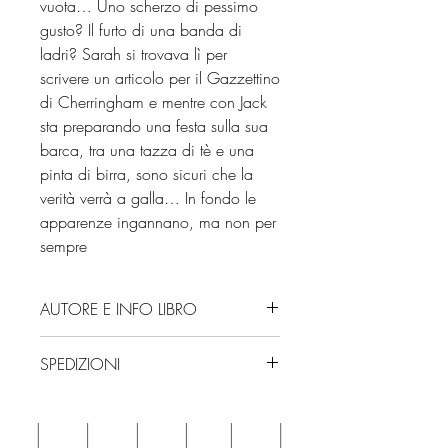
vuota… Uno scherzo di pessimo
gusto? Il furto di una banda di
ladri? Sarah si trovava lì per
scrivere un articolo per il Gazzettino
di Cherringham e mentre con Jack
sta preparando una festa sulla sua
barca, tra una tazza di tè e una
pinta di birra, sono sicuri che la
verità verrà a galla… In fondo le
apparenze ingannano, ma non per
sempre
AUTORE E INFO LIBRO
Autore: Matthew Costello, Neil
SPEDIZIONI
Richards
Editore: Giunti Editore
Spedizioni con corriere. Consegna
Isbn: 9791223279267
3/4 giorni, secondo disponibilità
Edizione: 2025