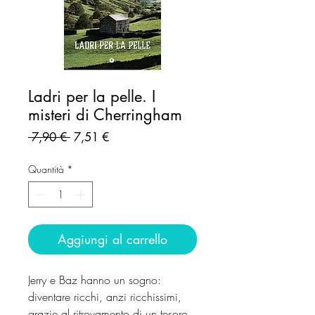
Ladri per la pelle. I
misteri di Cherringham
Prezzo
Prezzo
 7,90 € 
7,51 €
regolare
scontato
Quantità
*
Aggiungi al carrello
Jerry e Baz hanno un sogno:
diventare ricchi, anzi ricchissimi,
grazie al ritrovamento di un tesoro