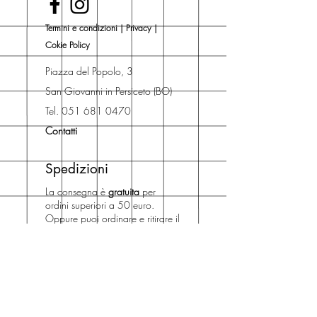
Una volta nel carrello puoi decidere
Termini e condizioni
|
Privacy
|
se acquistare sul sito con
Cokie Policy
spedizione con corriere o se
risparmiare sulle spese di
Piazza del Popolo, 3
spedizione e ritirare il libro presso
San Giovanni in Persiceto (BO)
Libreria degli Orsi, Piazza del
Tel. 051 681 0470
Popolo 3, 40017
Contatti
San Giovanni in Persiceto (BO).
Spedizioni
La consegna è
gratuita
per
ordini superiori a 50 euro.
Oppure puoi ordinare e ritirare il
tuo ordine in negozio.
Pagamenti