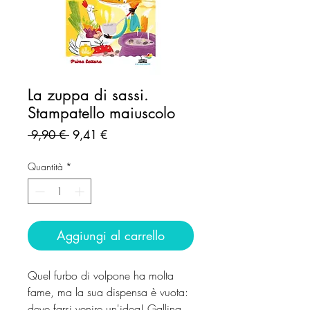
La zuppa di sassi.
Stampatello maiuscolo
Prezzo
Prezzo
 9,90 € 
9,41 €
regolare
scontato
Quantità
*
Aggiungi al carrello
Quel furbo di volpone ha molta
fame, ma la sua dispensa è vuota:
deve farsi venire un'idea! Gallina,