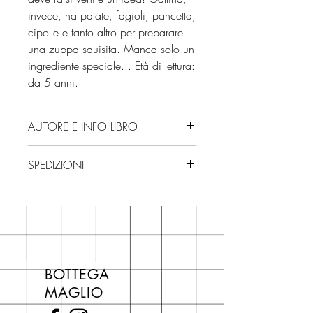
invece, ha patate, fagioli, pancetta,
cipolle e tanto altro per preparare
una zuppa squisita. Manca solo un
ingrediente speciale... Età di lettura:
da 5 anni.
AUTORE E INFO LIBRO
Autore: Magdalena
SPEDIZIONI
Editore: Piemme
Isbn: 9791223850329
Spedizioni con corriere. Consegna
Edizione: 2025
3/4 giorni, secondo disponibilità
Numero pagine: 48
in negozio.
Età di lettura: da 5 anni
Se acquisti sul nostro sito per tutti i
libri hai un 5% di sconto sul prezzo
BOTTEGA
di copertina, escluse le ultime
MAGLIO
novità Maglio Editore (vedi etichetta
Novità).