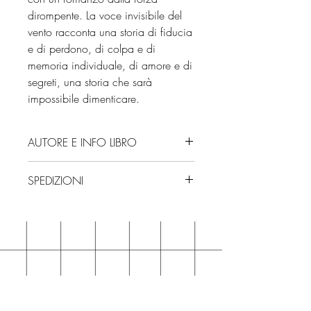
dirompente. La voce invisibile del
vento racconta una storia di fiducia
e di perdono, di colpa e di
memoria individuale, di amore e di
segreti, una storia che sarà
impossibile dimenticare.
AUTORE E INFO LIBRO
Autore: Clara Sánchez
SPEDIZIONI
Editore: Garzanti
Isbn: 9788811018018
Spedizioni con corriere. Consegna
Edizione: 2025
3/4 giorni, secondo disponibilità
Numero pagine: 352
in negozio.
Se acquisti sul nostro sito per tutti i
libri hai un 5% di sconto sul prezzo
BOTTEGA
di copertina, escluse le ultime
MAGLIO
novità Maglio Editore (vedi etichetta