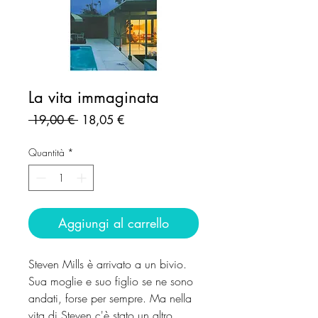
La vita immaginata
Prezzo
Prezzo
 19,00 € 
18,05 €
regolare
scontato
Quantità
*
Aggiungi al carrello
Steven Mills è arrivato a un bivio.
Sua moglie e suo figlio se ne sono
andati, forse per sempre. Ma nella
vita di Steven c'è stato un altro