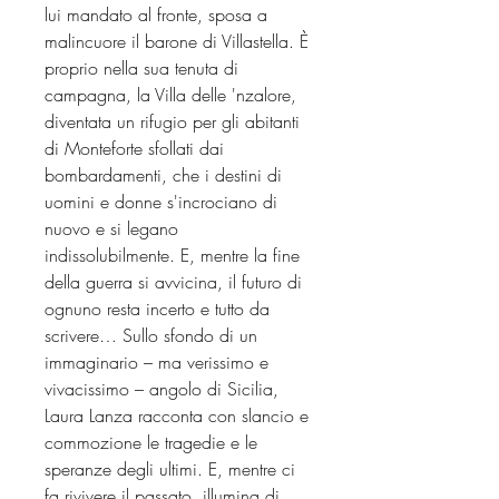
lui mandato al fronte, sposa a
malincuore il barone di Villastella. È
proprio nella sua tenuta di
campagna, la Villa delle 'nzalore,
diventata un rifugio per gli abitanti
di Monteforte sfollati dai
bombardamenti, che i destini di
uomini e donne s'incrociano di
nuovo e si legano
indissolubilmente. E, mentre la fine
della guerra si avvicina, il futuro di
ognuno resta incerto e tutto da
scrivere… Sullo sfondo di un
immaginario – ma verissimo e
vivacissimo – angolo di Sicilia,
Laura Lanza racconta con slancio e
commozione le tragedie e le
speranze degli ultimi. E, mentre ci
fa rivivere il passato, illumina di