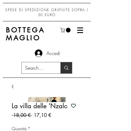
SPESE DI SPEDIZIONE GRATUITE SOPRA I
50 EURO
BOTTEGA
MAGLIO
Accedi
La villa delle 'Nzalore
Prezzo
Prezzo
 18,00 € 
17,10 €
regolare
scontato
Quantità
*