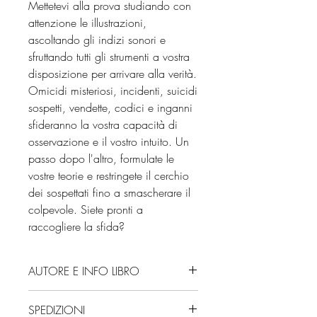
Mettetevi alla prova studiando con
attenzione le illustrazioni,
ascoltando gli indizi sonori e
sfruttando tutti gli strumenti a vostra
disposizione per arrivare alla verità.
Omicidi misteriosi, incidenti, suicidi
sospetti, vendette, codici e inganni
sfideranno la vostra capacità di
osservazione e il vostro intuito. Un
passo dopo l'altro, formulate le
vostre teorie e restringete il cerchio
dei sospettati fino a smascherare il
colpevole. Siete pronti a
raccogliere la sfida?
AUTORE E INFO LIBRO
Autore: Modesto García, Javi De
SPEDIZIONI
Castro