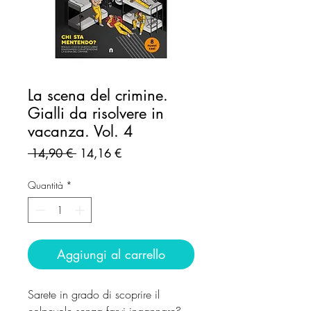
La scena del crimine.
Gialli da risolvere in
vacanza. Vol. 4
Prezzo
Prezzo
 14,90 € 
14,16 €
regolare
scontato
Quantità
*
Aggiungi al carrello
Sarete in grado di scoprire il
colpevole senza farvi ingannare?