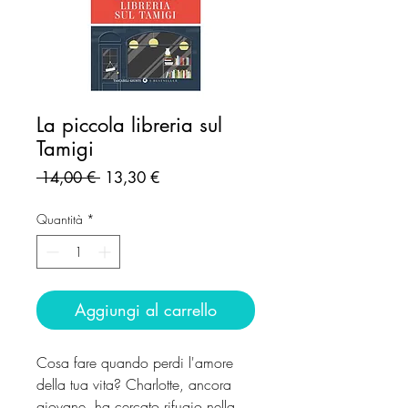
La piccola libreria sul
Tamigi
Prezzo
Prezzo
 14,00 € 
13,30 €
regolare
scontato
Quantità
*
Aggiungi al carrello
Cosa fare quando perdi l'amore
della tua vita? Charlotte, ancora
giovane, ha cercato rifugio nella